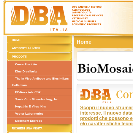
HOME
Home
ANTIBODY HUNTER
PRODOTTI
Cerca Prodotto
Ditte Distribuite
The In Vivo Antibody and Biosimilars
Collection
BD-linea tubi CBP
Santa Cruz Biotechnology, Inc.
Hepatitis E Virus Kits
Scopri il nuovo strumen
interesse. Il nuovo data
Vector Laboratories
prodotti che possono es
Medchem Express
e/o caratteristiche tecn
RICHIEDI UNA VISITA