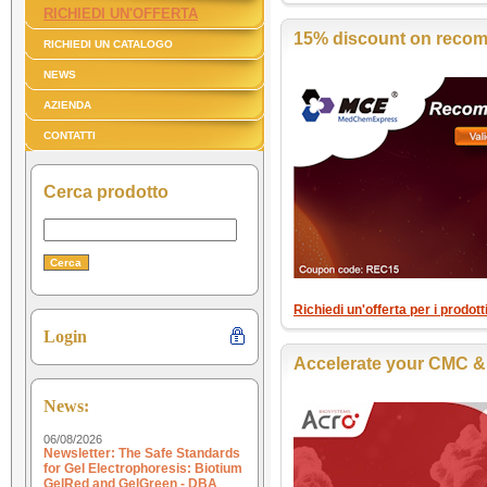
RICHIEDI UN'OFFERTA
15% discount on recom
RICHIEDI UN CATALOGO
NEWS
AZIENDA
CONTATTI
Cerca prodotto
Richiedi un'offerta per i prodo
Login
Accelerate your CMC & 
News:
06/08/2026
Newsletter: The Safe Standards
for Gel Electrophoresis: Biotium
GelRed and GelGreen - DBA